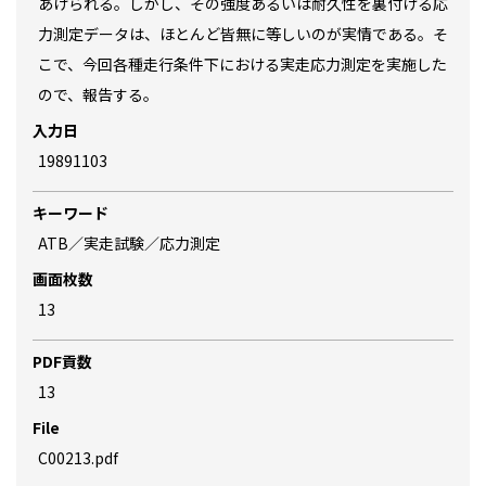
あげられる。しかし、その強度あるいは耐久性を裏付ける応
力測定データは、ほとんど皆無に等しいのが実情である。そ
こで、今回各種走行条件下における実走応力測定を実施した
ので、報告する。
入力日
19891103
キーワード
ATB／実走試験／応力測定
画面枚数
13
PDF貢数
13
File
C00213.pdf