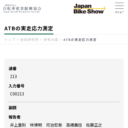
ATBの実走応力測定
トップ
>
技術研究所
>
研究内容
>
ATBの実走応力測定
通番
213
入力番号
C00213
副題
報告者
井上重則 林博明 河治宏泰 高橋義信 佐藤正之