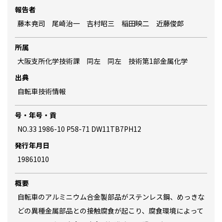
報告者
藤本尭司 尾崎治一 吉村昭三 稲田映二 近藤俊郎
所属
大阪支所化学技術課 同左 同左 技術第1部金属化学
出典
自転車技術情報
号・年号・貢
NO.33 1986-10 P58-71 DW11TB7PH12
発行年月日
19861010
概要
自転車のアルミニウム合金製部品がステンレス鋼、めっきな
どの異種金属部品との接触腐食が起こり、腐食環境によって