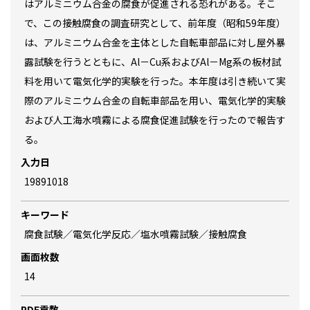
はアルミニウム合金の腐食が促進される恐れがある。そこ
で、この接触腐食の調査研究として、前年度（昭和59年度）
は、アルミニウム合金を主体とした自転車部品に対し屋外暴
露試験を行うとともに、Al－Cu系およびAl－Mg系の板材試
料を用いて電気化学的実験を行った。本年度は引き続いて実
際のアルミニウム合金の自転車部品を用い、電気化学的実験
および人工海水噴霧による腐食促進試験を行ったので報告す
る。
入力日
19891018
キーワード
腐食試験／電気化学反応／塩水噴霧試験／接触腐食
画面枚数
14
PDF貢数