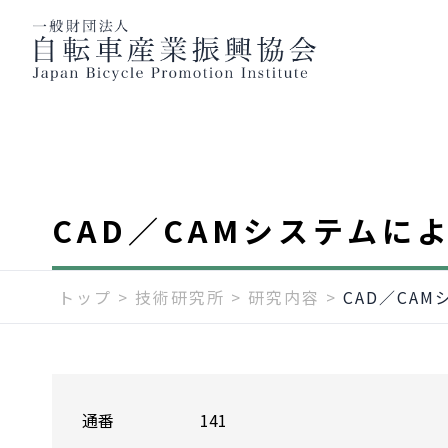
CAD／CAMシステムに
トップ
>
技術研究所
>
研究内容
>
CAD／CA
通番
141