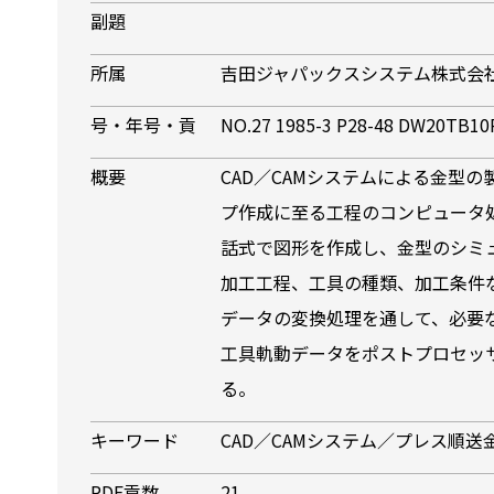
副題
所属
吉田ジャパックスシステム株式会
号・年号・貢
NO.27 1985-3 P28-48 DW20TB1
概要
CAD／CAMシステムによる金型
プ作成に至る工程のコンピュータ
話式で図形を作成し、金型のシミ
加工工程、工具の種類、加工条件な
データの変換処理を通して、必要
工具軌動データをポストプロセッ
る。
キーワード
CAD／CAMシステム／プレス順
PDF貢数
21