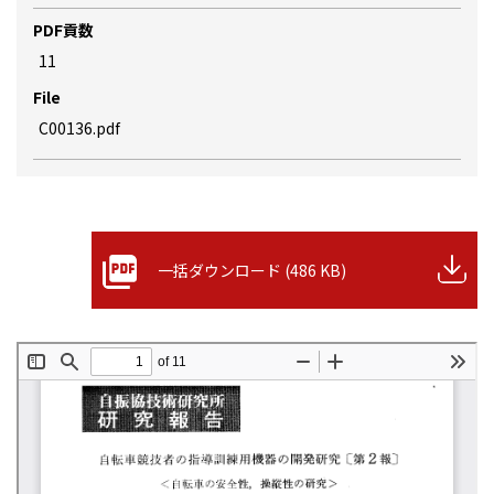
PDF貢数
11
File
C00136.pdf
一括ダウンロード (486 KB)