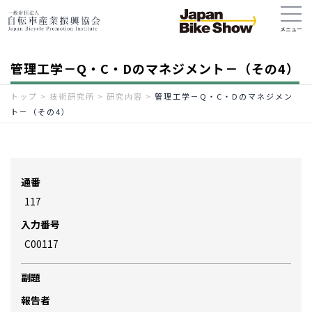
管理工学－Q・C・Dのマネジメント－（その4）
トップ
>
技術研究所
>
研究内容
>
管理工学－Q・C・Dのマネジメン
ト－（その4）
通番
117
入力番号
C00117
副題
報告者