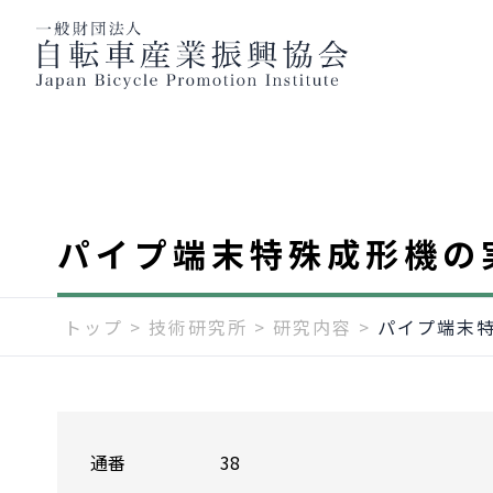
パイプ端末特殊成形機の
トップ
>
技術研究所
>
研究内容
>
パイプ端末
通番
38