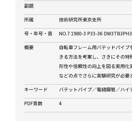
副題
所属
技術研究所東京支所
号・年号・貢
NO.7 1980-3 P33-36 DW3TB3PH3
概要
自転車フレ－ム用バテッドパイプ
きる方法を考案し、さきにその特
形性や信頼性の向上を図る実用化
などの点でさらに実験研究が必要
キーワード
バテットパイプ／電縫鋼管／ハイ
PDF貢数
4