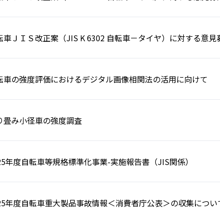
転車ＪＩＳ改正案（JIS K 6302 自転車－タイヤ）に対する意
転車の強度評価におけるデジタル画像相関法の活用に向けて
り畳み小径車の強度調査
025年度自転車等規格標準化事業-実施報告書（JIS関係）
025年度自転車重大製品事故情報＜消費者庁公表＞の収集につい