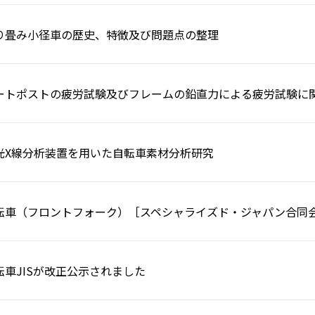
り畳み小径車の歴史、特徴及び問題点の整理
ートポストの疲労試験及びフレームの鉛直力による疲労試験に
光X線分析装置を用いた自転車素材分析研究
転車（フロントフォーク）［スペシャライズド・ジャパン合同
転車JISが改正公示されました