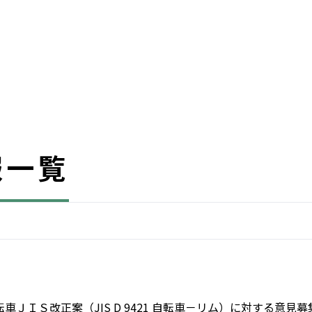
報一覧
転車ＪＩＳ改正案（JIS D 9421 自転車－リム）に対する意見