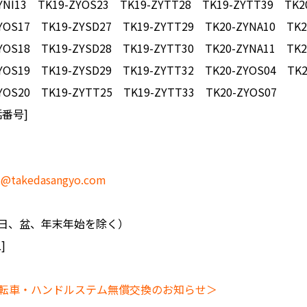
YNI13 TK19-ZYOS23 TK19-ZYTT28 TK19-ZYTT39 TK2
YOS17 TK19-ZYSD27 TK19-ZYTT29 TK20-ZYNA10 TK2
YOS18 TK19-ZYSD28 TK19-ZYTT30 TK20-ZYNA11 TK2
YOS19 TK19-ZYSD29 TK19-ZYTT32 TK20-ZYOS04 TK2
YOS20 TK19-ZYTT25 TK19-ZYTT33 TK20-ZYOS07
番号]
t@takedasangyo.com
日祝日、盆、年末年始を除く）
]
転車・ハンドルステム無償交換のお知らせ＞