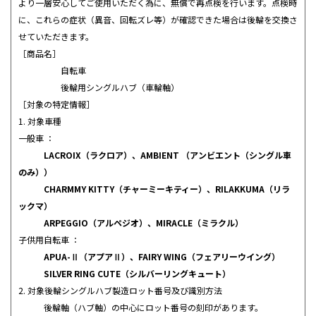
より一層安心してご使用いただく為に、無償で再点検を行います。点検時
に、これらの症状（異音、回転ズレ等）が確認できた場合は後輪を交換さ
せていただきます。
［商品名］
自転車
後輪用シングルハブ（車輪軸）
［対象の特定情報］
1. 対象車種
一般車 ：
LACROIX（ラクロア）、AMBIENT （アンビエント（シングル車
のみ））
CHARMMY KITTY（チャーミーキティー）、RILAKKUMA（リラ
ックマ）
ARPEGGIO（アルペジオ）、MIRACLE（ミラクル）
子供用自転車 ：
APUA-Ⅱ（アプアⅡ）、FAIRY WING（フェアリーウイング）
SILVER RING CUTE（シルバーリングキュート）
2. 対象後輪シングルハブ製造ロット番号及び識別方法
後輪軸（ハブ軸）の中心にロット番号の刻印があります。