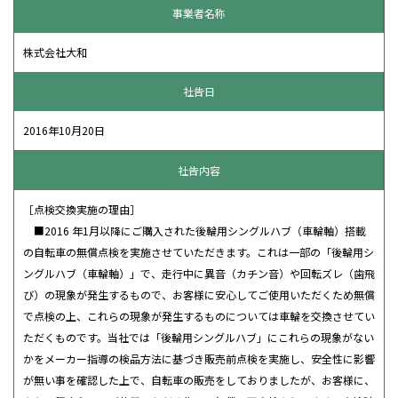
事業者名称
株式会社大和
社告日
2016年10月20日
社告内容
［点検交換実施の理由］
■2016 年1月以降にご購入された後輪用シングルハブ（車輪軸）搭載
の自転車の無償点検を実施させていただきます。これは一部の「後輪用シ
ングルハブ（車輪軸）」で、走行中に異音（カチン音）や回転ズレ（歯飛
び）の現象が発生するもので、お客様に安心してご使用いただくため無償
で点検の上、これらの現象が発生するものについては車輪を交換させてい
ただくものです。当社では「後輪用シングルハブ」にこれらの現象がない
かをメーカー指導の検品方法に基づき販売前点検を実施し、安全性に影響
が無い事を確認した上で、自転車の販売をしておりましたが、お客様に、