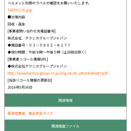
ヘルメット内側のラベルの確認をお願いいたします。
160502-1b.jpg
■対策内容
回収・返金
[事業者問い合わせ先電話番号]
株式会社 テクニカグループジャパン
◆電話番号：０３－５８０２－６２７７
◆受付時間：午前９時～午後５時（土日祝日除く）
[事業者リコール情報URL]
◆株式会社テクニカグループジャパン
http://www.tecnica-group.co.jp/img/recall_urbanhelmet2.pdf
[当該リコール情報の更新日]
2016年5月30日
関連情報
経済産業省 製品安全ガイド
関連画面ファイル