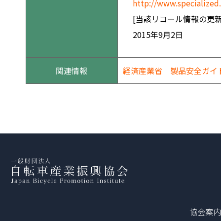
http://www.specialize
[当該リコール情報の更新
2015年9月2日
関連情報
経済産業省 製品安全ガイ
協会案内