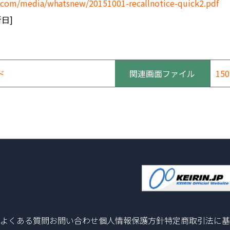
d.com/media/whatsnew/20151001-recallnotice-quick2.pdf
日]
ド
関連画面ファイル
150
よくある質問
お問い合わせ
個人情報保護方針
特定商取引法に基