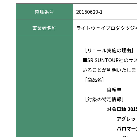
整理番号
20150629-1
事業者名称
ライトウェイプロダクツジ
［リコール実施の理由］
■SR SUNTOUR
いることが判明いたしま
［商品名］
自転車
［対象の特定情報］
対象車種
20
アグレッサー24
パロマー26 グ