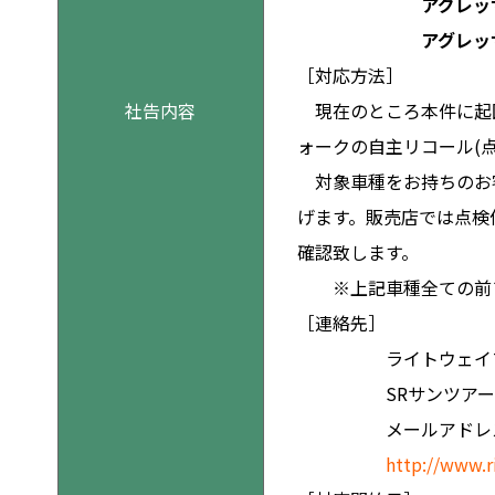
アグレッサーコン
アグレッサースポ
［対応方法］
社告内容
現在のところ本件に起因
ォークの自主リコール(
対象車種をお持ちのお客
げます。販売店では点検
確認致します。
※上記車種全ての前フ
［連絡先］
ライトウェイプロ
SRサンツアーコールセ
メールアドレ
http://www.r