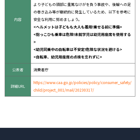
より子どもの頭部に重篤なけがを負う事故や、後輪への足
の巻き込み等が継続的に発生しているため、以下を参考に
内容
安全な利用に努めましょう。
<ヘルメットは子どもも大人も着用!乗せる前に準備>
<抱っこひも乗車は危険!未就学児は幼児用座席を使用する
>
<幼児同乗中の自転車は不安定!危険な状況を避ける>
<自転車、幼児用座席の点検を忘れずに>
公表者
消費者庁
https://www.caa.go.jp/policies/policy/consumer_safety/
詳細URL
child/project_001/mail/20230317/