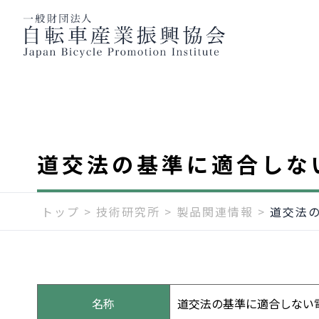
道交法の基準に適合しな
トップ
>
技術研究所
>
製品関連情報
>
道交法
名称
道交法の基準に適合しない