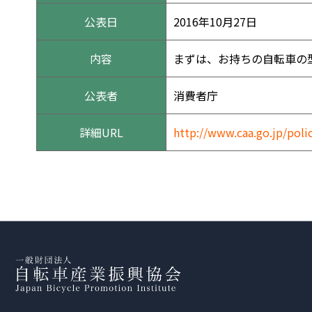
公表日
2016年10月27日
内容
まずは、お持ちの自転車の
公表者
消費者庁
詳細URL
http://www.caa.go.jp/poli