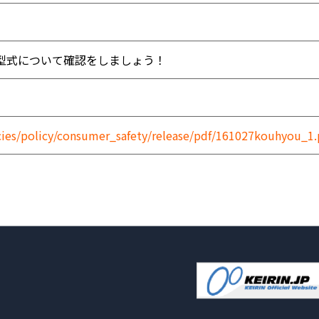
型式について確認をしましょう！
cies/policy/consumer_safety/release/pdf/161027kouhyou_1.