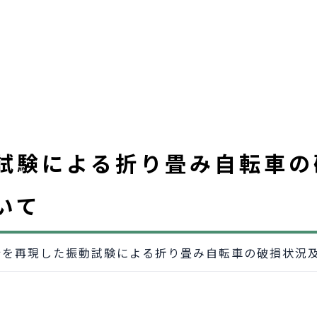
試験による折り畳み自転車の
いて
行を再現した振動試験による折り畳み自転車の破損状況