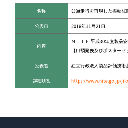
名称
公道走行を再現した振動試
公表日
2018年11月21日
ＮＩＴＥ 平成30年度製品
内容
【口頭発表及びポスターセ
公表者
独立行政法人製品評価技術
詳細URL
https://www.nite.go.jp/j