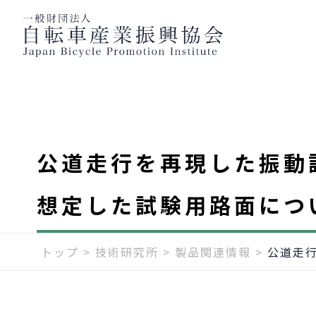
公道走行を再現した振動
想定した試験用路面につ
トップ
>
技術研究所
>
製品関連情報
>
公道走