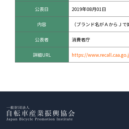
公表日
2019年08月01日
内容
（ブランド名がＡからＪで
公表者
消費者庁
詳細URL
https://www.recall.caa.go