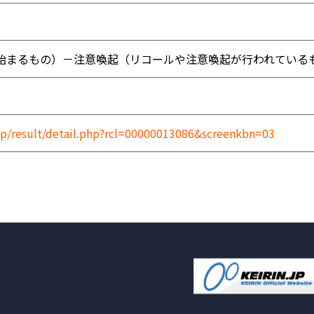
始まるもの）－注意喚起（リコールや注意喚起が行われている
.jp/result/detail.php?rcl=00000013086&screenkbn=03