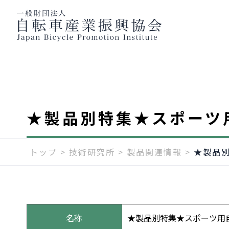
★製品別特集★スポーツ
トップ
>
技術研究所
>
製品関連情報
>
★製品
名称
★製品別特集★スポーツ用