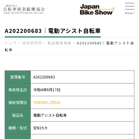
A202200683｜電動アシスト自転車
トップ
>
技術研究所
>
製品関連情報
>
A202200683｜電動アシスト自
転車
管理番号
A202200683
事故発生日
令和4年9月17日
報告受理日
令和4年12月6日
製品名
電動アシスト自転車
機種・型式
交N19-9