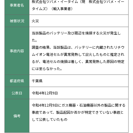
株式会社ツバメ・イータイム（現 株式会社ツバメ・イー
事業者名
タイムズ）（輸入事業者）
被害状況
火災
当該製品のバッテリー及び周辺を焼損する火災が発生し
た。
調査の結果、当該製品は、バッテリーに内蔵されたリチウ
事故内容
ムイオン電池セルが異常発熱して出火したものと推定され
るが、電池セルの焼損は著しく、異常発熱した原因の特定
には至らなかった。
都道府県
千葉県
公表日
令和4年12月9日
令和4年12月9日にガス機器・石油機器以外の製品に関する
事故であって、製品起因か否かが特定できていない事故と
備考
して公表していたもの