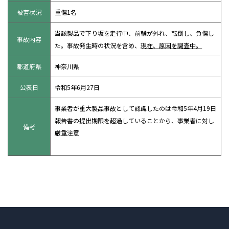
被害状況
重傷1名
当該製品で下り坂を走行中、前輪が外れ、転倒し、負傷し
事故内容
た。事故発生時の状況を含め、
現在、原因を調査中。
都道府県
神奈川県
公表日
令和5年6月27日
事業者が重大製品事故として認識したのは令和5年4月19日
報告書の提出期限を超過していることから、事業者に対し
備考
厳重注意