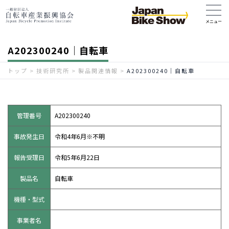
A202300240｜自転車
トップ
>
技術研究所
>
製品関連情報
>
A202300240｜自転車
管理番号
A202300240
事故発生日
令和4年6月※不明
報告受理日
令和5年6月22日
製品名
自転車
機種・型式
事業者名