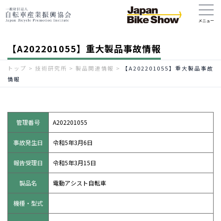
【A202201055】重大製品事故情報
トップ
>
技術研究所
>
製品関連情報
>
【A202201055】重大製品事故
情報
管理番号
A202201055
事故発生日
令和5年3月6日
報告受理日
令和5年3月15日
製品名
電動アシスト自転車
機種・型式