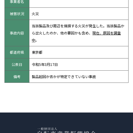
事業者名
被害状況
火災
当該製品及び周辺を焼損する火災が発生した。当該製品か
事故内容
ら出火したのか、他の要因かも含め、
現在、原因を調査
中
。
都道府県
東京都
公表日
令和5年3月17日
備考
製品起因か否かが特定できていない事故