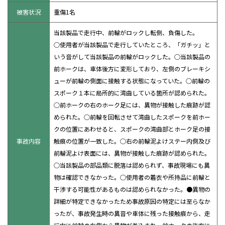
被害状況
重傷1名
当該製品で走行中、前輪がロックし転倒、負傷した。
○使用者が当該製品で走行していたところ、「ガチッ」と
いう音がして当該製品の前輪がロックした。○当該製品の
前ホークは、車体後方に変形しており、左側のブレーキシ
ューが前輪の側面に接触する状態になっていた。○前輪の
スポーク１本に局所的に湾曲している箇所が認められた。
○前ホークの右のホーク足には、異物が接触した痕跡が認
められた。○前輪を回転させて湾曲したスポークを前ホー
クの位置にあわせると、スポークの湾曲部とホーク足の接
事故内容
触痕の位置が一致した。○右の前輪泥よけステー内側及び
前輪泥よけ表面には、異物が接触した痕跡が認められた。
○当該製品の部品類に脱落は認められず、事故現場にも異
物は確認できなかった。○使用者の着衣や所持品に前輪と
干渉する可能性があるものは認められなかった。●異物の
詳細が特定できなかったため事故原因の特定には至らなか
ったが、事故発生時の異音や車体に残った接触痕から、走