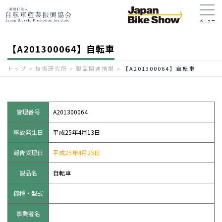
【A201300064】自転車
トップ
>
技術研究所
>
製品関連情報
>
【A201300064】自転車
管理番号
A201300064
事故発生日
平成25年4月13日
報告受理日
平成25年4月25日
製品名
自転車
機種・型式
事業者名