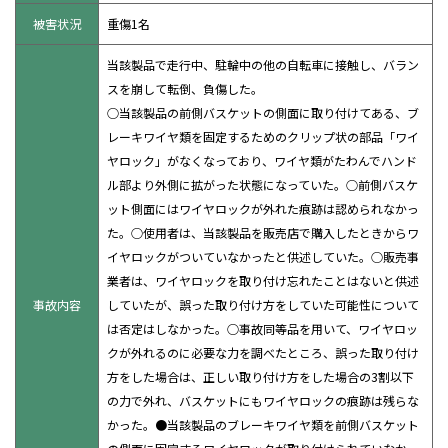
被害状況
重傷1名
当該製品で走行中、駐輪中の他の自転車に接触し、バラン
スを崩して転倒、負傷した。
○当該製品の前側バスケットの側面に取り付けてある、ブ
レーキワイヤ類を固定するためのクリップ状の部品「ワイ
ヤロック」がなくなっており、ワイヤ類がたわんでハンド
ル部より外側に拡がった状態になっていた。○前側バスケ
ット側面にはワイヤロックが外れた痕跡は認められなかっ
た。○使用者は、当該製品を販売店で購入したときからワ
イヤロックがついていなかったと供述していた。○販売事
業者は、ワイヤロックを取り付け忘れたことはないと供述
事故内容
していたが、誤った取り付け方をしていた可能性について
は否定はしなかった。○事故同等品を用いて、ワイヤロッ
クが外れるのに必要な力を調べたところ、誤った取り付け
方をした場合は、正しい取り付け方をした場合の3割以下
の力で外れ、バスケットにもワイヤロックの痕跡は残らな
かった。●当該製品のブレーキワイヤ類を前側バスケット