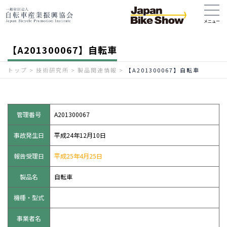
【A201300067】自転車
トップ
>
技術研究所
>
製品関連情報
>
【A201300067】自転車
管理番号
A201300067
事故発生日
平成24年12月10日
報告受理日
平成25年4月25日
製品名
自転車
機種・型式
事業者名