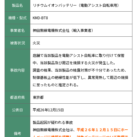
製品名
リチウムイオンバッテリー（電動アシスト自転車用）
機種・型式
KMD-BT8
事業者名
神田無線電機株式会社（輸入事業者）
被害状況
火災
店舗で当該製品を電動アシスト自転車に取り付けて保管
中、当該製品及び周辺を焼損する火災が発生した。
事故内容
調査の結果、当該製品の結露対策が不十分であったため、
制御基板上の絶縁性能が低下し、異常発熱して周辺の焼損
に至ったものと推定される。
都道府県
東京都
公表日
平成26年12月15日
製品起因が疑われる事故
神田無線電機株式会社は、
平成２６年１２月１５日にホー
備考
ムページに情報を掲載し、対象バッテリーについて無償で