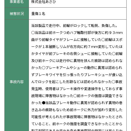
事業者名
株式会社あさひ
被害状況
重傷１名
当該製品で走行中、前輪がロックして転倒、負傷した。
○当該品は前ホークつめハブ軸取付部が後方に約９３ｍｍ
曲がり前輪タイヤがフレームに接触していた○前輪はスポ
ークが１本破断しリムが右方向に約７ｍｍ変形していたほ
かタイヤが前ブレーキの右側シューに接触していた○前輪
及び前ホークには走行中に異物を挟んだ痕跡は認められな
かった○ブレーキアームやシューの動作に異常は認められ
ずブレーキワイヤを引っ張ったりブレーキシューが食い込
事故内容
んでロックを起こした形跡などは認められなかった○事故
発生時、使用者はブレーキ操作や変速操作をしておらず事
故現場に障害物はなかった○前ホークの強度は調査できな
かった●当該品ブレーキ動作に異常が認められず異物の巻
き込みの痕跡もないため前ホークに外力が加わり変形した
可能性が考えられたが事故現場に障害物はなかったとされ
ていること、前ホークの強度を調査できなかったことから
製品起因であるか否かを含め事故原因の特定には至らなか