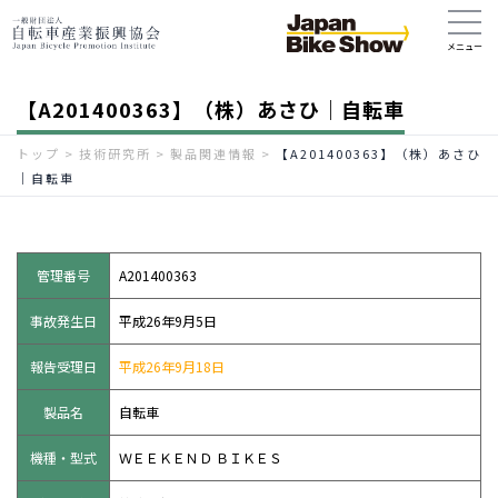
【A201400363】（株）あさひ｜自転車
トップ
>
技術研究所
>
製品関連情報
>
【A201400363】（株）あさひ
｜自転車
管理番号
A201400363
事故発生日
平成26年9月5日
報告受理日
平成26年9月18日
製品名
自転車
機種・型式
ＷＥＥＫＥＮＤ ＢＩＫＥＳ