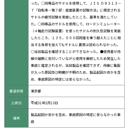
った。○同等品のサドルを使用して、ＪＩＳ Ｄ９３１３－
７「自転車－第７部：座面装置の試験方法」に規定される
サドルの疲労試験を実施したところ、基準を満たしてい
た。○同等品のサドルを使用して、ロードシミュレーター
（４軸走行試験装置）を使ったサドルの耐久性試験を実施
したところ、１３５，０００回段差を乗り越えたことに相
当する負荷を加えてもサドルに異常は認められなかった。
○当該製品を確認することができなかった。●使用者が舟
線の破断に気付いていながら使用を継続したため発生した
事故と推定されるが、当該製品を確認できず、舟線に亀裂
が入った原因及び時期が不明のため、製品起因か否かを含
め、事故原因の特定には至らなかった。
都道府県
東京都
公表日
平成31年2月13日
製品起因か否かを含め、事故原因の特定に至らなかった事
備考
故