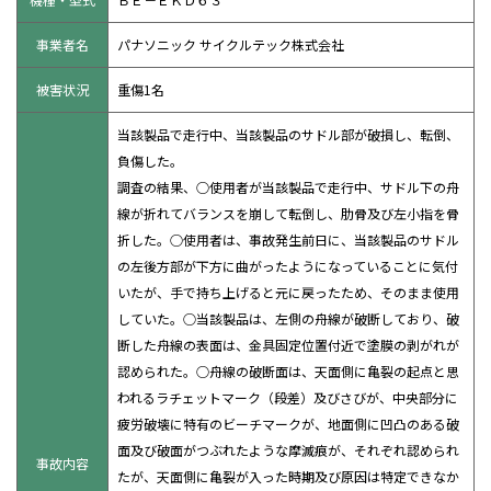
事業者名
パナソニック サイクルテック株式会社
被害状況
重傷1名
当該製品で走行中、当該製品のサドル部が破損し、転倒、
負傷した。
調査の結果、○使用者が当該製品で走行中、サドル下の舟
線が折れてバランスを崩して転倒し、肋骨及び左小指を骨
折した。○使用者は、事故発生前日に、当該製品のサドル
の左後方部が下方に曲がったようになっていることに気付
いたが、手で持ち上げると元に戻ったため、そのまま使用
していた。○当該製品は、左側の舟線が破断しており、破
断した舟線の表面は、金具固定位置付近で塗膜の剥がれが
認められた。○舟線の破断面は、天面側に亀裂の起点と思
われるラチェットマーク（段差）及びさびが、中央部分に
疲労破壊に特有のビーチマークが、地面側に凹凸のある破
面及び破面がつぶれたような摩滅痕が、それぞれ認められ
事故内容
たが、天面側に亀裂が入った時期及び原因は特定できなか