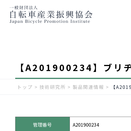
【A201900234】
トップ
>
技術研究所
>
製品関連情報
>
【A20
管理番号
A201900234