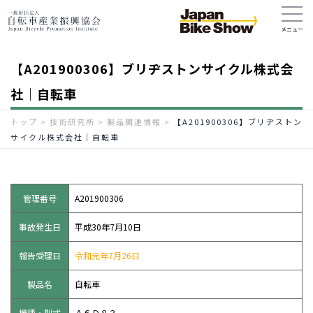
【A201900306】ブリヂストンサイクル株式会
社｜自転車
トップ
>
技術研究所
>
製品関連情報
>
【A201900306】ブリヂストン
サイクル株式会社｜自転車
管理番号
A201900306
事故発生日
平成30年7月10日
報告受理日
令和元年7月26日
製品名
自転車
機種・型式
Ａ６Ｄ８３