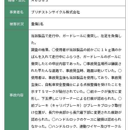
事業者名
ブリヂストンサイクル株式会社
被害状況
重傷1名
当該製品で走行中、ガードレールに衝突し、左足を負傷し
た。
調査の結果、○使用者が当該製品の前かごに１ｋｇ満のか
ばんを入れて走行中にふらつき、ガードレールのポールに
衝突したとの申出内容であった。○事故発生場所は舗装さ
れた平たんな道路で、事故発生時、路面は乾いていた。○
使用者は、事故発生後も当該製品を使用しており、事故発
生後に、自転車安全整備士による点検整備を受けたことを
示すＴＳマークが貼付されていた。○前ホークが後方に変
事故内容
形し、下玉押しにリテーナーによる打痕が認められた。○
前ブレーキ（キャリパブレーキ）びブレーキブロック取付
け位置が、長穴中央部から長穴最下部に変更された痕跡が
認められた。○ハンドルロックのケースに破損は認められ
なかった。○ハンドルロック、連動ワイヤー及びサークル