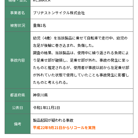
事業者名
ブリヂストンサイクル株式会社
被害状況
重傷1名
幼児（4歳）を当該製品に乗せて自転車で走行中、幼児の
左足が後輪に巻き込まれ、負傷した。
調査の結果、当該製品は、使用中に繰り返される負荷によ
事故内容
り足乗せ部が破損し、足乗せ部が外れ、事故の発生に至っ
たものと推定されるが、使用者が事故以前から左足乗せ部
が外れていた状態で使用していたことも事故発生に影響し
たものと考えられる。
都道府県
神奈川県
公表日
令和1年11月1日
製品起因が疑われる事故
備考
平成22年9月21日からリコールを実施