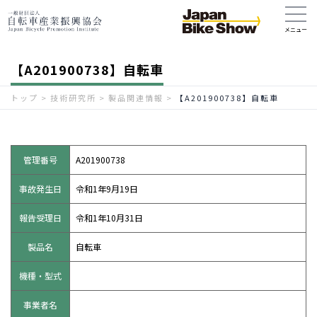
【A201900738】自転車
トップ
>
技術研究所
>
製品関連情報
>
【A201900738】自転車
管理番号
A201900738
事故発生日
令和1年9月19日
報告受理日
令和1年10月31日
製品名
自転車
機種・型式
事業者名