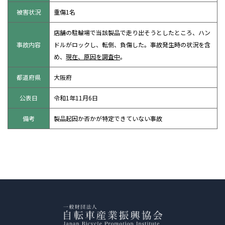
被害状況
重傷1名
店舗の駐輪場で当該製品で走り出そうとしたところ、ハン
事故内容
ドルがロックし、転倒、負傷した。事故発生時の状況を含
め、
現在、原因を調査中
。
都道府県
大阪府
公表日
令和1年11月6日
備考
製品起因か否かが特定できていない事故