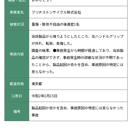
事業者名
ブリヂストンサイクル株式会社
被害状況
重傷・肢体不自由の後遺症1名
当該製品から降りようとしたところ、左ハンドルグリップ
が外れ、転倒、負傷した。
調査の結果、●事故発生から時間が経過しており、当該製
事故内容
品の確認ができず、事故発生時の詳細な状況が不明であっ
たことから、製品起因か否かを含め、事故原因の特定には
至らなかった。
都道府県
東京都
公表日
令和2年1月15日
製品起因か否かを含め、事故原因の特定には至らなかった
備考
事故