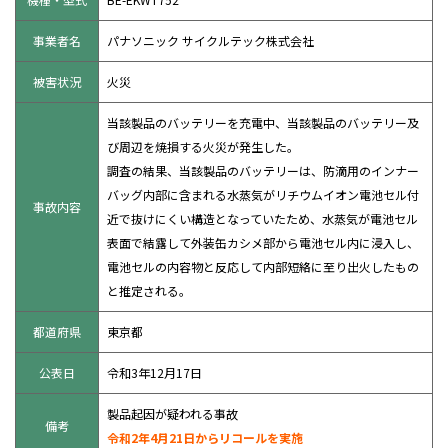
事業者名
パナソニック サイクルテック株式会社
被害状況
火災
当該製品のバッテリーを充電中、当該製品のバッテリー及
び周辺を焼損する火災が発生した。
調査の結果、当該製品のバッテリーは、防滴用のインナー
バッグ内部に含まれる水蒸気がリチウムイオン電池セル付
事故内容
近で抜けにくい構造となっていたため、水蒸気が電池セル
表面で結露して外装缶カシメ部から電池セル内に浸入し、
電池セルの内容物と反応して内部短絡に至り出火したもの
と推定される。
都道府県
東京都
公表日
令和3年12月17日
製品起因が疑われる事故
備考
令和2年4月21日からリコールを実施