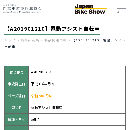
【A201901210】電動アシスト自転車
トップ
>
技術研究所
>
製品関連情報
>
【A201901210】電動アシスト
自転車
管理番号
A201901210
事故発生日
平成31年2月7日
報告受理日
令和2年3月6日
製品名
電動アシスト自転車
機種・型式
A6N8