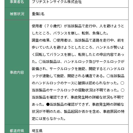
事業者名
ブリヂストンサイクル株式会社
被害状況
重傷1名
使用者（７０歳代）が当該製品で走行中、人を避けようと
したところ、バランスを崩し、転倒、負傷した。
調査の結果、○使用者は、当該製品で道路を走行中、前を
歩いていた人を避けようとしたところ、ハンドルが勢いよ
く回転してバランスを崩し、転倒したとの申出内容であっ
た。○当該製品は、ハンドルロック及びサークルロックが
装備され、サークルロックを施錠、開錠するとハンドルロ
事故内容
ックが連動して施錠、開錠される構造である。○当該製品
のハンドルロックのケースに破損は認められなかった。○
当該製品のサークルロックの摺動状況は不明であった。○
当該製品を確認できず、事故発生時の詳細な状況も不明で
あった。●当該製品の確認ができず、事故発生時の詳細な
状況が不明のため、製品起因か否かを含め、事故原因の特
定には至らなかった。
都道府県
埼玉県