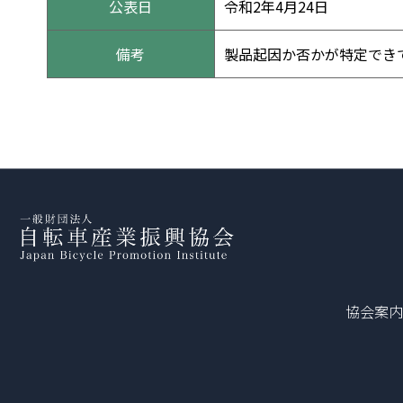
公表日
令和2年4月24日
備考
製品起因か否かが特定でき
協会案内