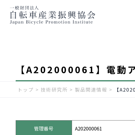
【A202000061】電
トップ
>
技術研究所
>
製品関連情報
>
【A20
管理番号
A202000061