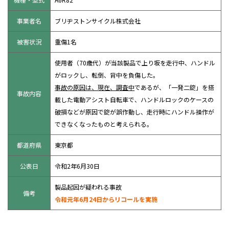
事業者名
ブリヂストンサイクル株式会社
被害状況
重傷1名
使用者（70歳代）が当該製品で上り坂を走行中、ハンドル
がロックし、転倒、背中を負傷した。
事故の原因は、現在、調査中
であるが、「一発二錠」を搭
事故内容
載した電動アシスト自転車で、ハンドルロックのケースの
破損などが原因で錠が誤作動し、走行時にハンドル操作が
できなくなったものと考えられる。
都道府県
東京都
公表日
令和2年6月30日
製品起因が疑われる事故
備考
令和元年6月24日からリコールを実施