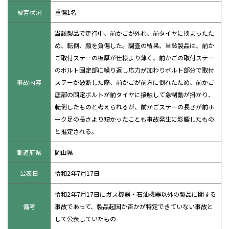
被害状況
重傷1名
当該製品で走行中、前かごが外れ、前タイヤに挟まったた
め、転倒、顔を負傷した。調査の結果、当該製品は、前か
ご取付ステーの板厚が仕様より薄く、前かごの取付ステー
のボルト固定部に繰り返し応力が加わりボルト部分で取付
事故内容
ステーが破断した際、前かごが前方に倒れたため、前かご
底部の固定ボルトが前タイヤに接触して急制動が掛かり、
転倒したものと考えられるが、前かごステーの長さが前ホ
ーク足の長さより短かったことも事故発生に影響したもの
と推定される。
都道府県
岡山県
公表日
令和2年7月17日
令和2年7月17日にガス機器・石油機器以外の製品に関する
備考
事故であって、製品起因か否かが特定できていない事故と
して公表していたもの