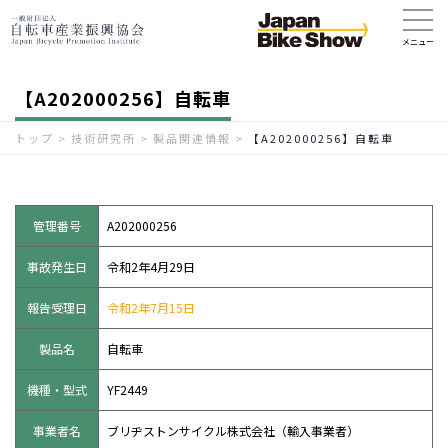
【A202000256】自転車
トップ
>
技術研究所
>
製品関連情報
>
【A202000256】自転車
管理番号
A202000256
事故発生日
令和2年4月29日
報告受理日
令和2年7月15日
製品名
自転車
機種・型式
YF2449
事業者名
ブリヂストンサイクル株式会社（輸入事業者）