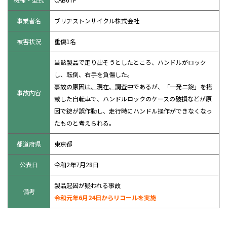
事業者名
ブリヂストンサイクル株式会社
被害状況
重傷1名
当該製品で走り出そうとしたところ、ハンドルがロック
し、転倒、右手を負傷した。
事故の原因は、現在、調査中
であるが、「一発二錠」を搭
事故内容
載した自転車で、ハンドルロックのケースの破損などが原
因で錠が誤作動し、走行時にハンドル操作ができなくなっ
たものと考えられる。
都道府県
東京都
公表日
令和2年7月28日
製品起因が疑われる事故
備考
令和元年6月24日からリコールを実施