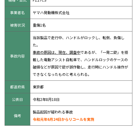
事業者名
ヤマハ発動機株式会社
被害状況
重傷1名
当該製品で走行中、ハンドルがロックし、転倒、負傷し
た。
事故の原因は、現在、調査中
であるが、「一発二錠」を搭
事故内容
載した電動アシスト自転車で、ハンドルロックのケースの
破損などが原因で錠が誤作動し、走行時にハンドル操作が
できなくなったものと考えられる。
都道府県
東京都
公表日
令和2年8月18日
製品起因が疑われる事故
備考
令和元年6月24日からリコールを実施