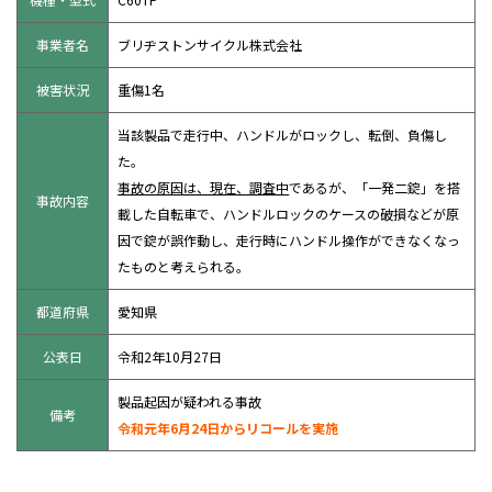
事業者名
ブリヂストンサイクル株式会社
被害状況
重傷1名
当該製品で走行中、ハンドルがロックし、転倒、負傷し
た。
事故の原因は、現在、調査中
であるが、「一発二錠」を搭
事故内容
載した自転車で、ハンドルロックのケースの破損などが原
因で錠が誤作動し、走行時にハンドル操作ができなくなっ
たものと考えられる。
都道府県
愛知県
公表日
令和2年10月27日
製品起因が疑われる事故
備考
令和元年6月24日からリコールを実施