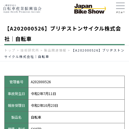
【A202000526】ブリヂストンサイクル株式会
社｜自転車
トップ
>
技術研究所
>
製品関連情報
>
【A202000526】ブリヂストン
サイクル株式会社｜自転車
管理番号
A202000526
事故発生日
令和2年7月11日
報告受理日
令和2年10月23日
製品名
自転車
機種・型式
C60TP