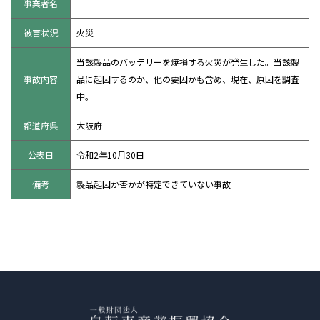
事業者名
被害状況
火災
当該製品のバッテリーを焼損する火災が発生した。当該製
事故内容
品に起因するのか、他の要因かも含め、
現在、原因を調査
中
。
都道府県
大阪府
公表日
令和2年10月30日
備考
製品起因か否かが特定できていない事故