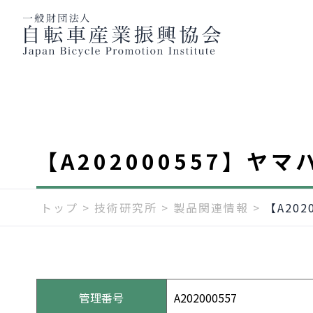
【A202000557】
トップ
>
技術研究所
>
製品関連情報
>
【A20
管理番号
A202000557