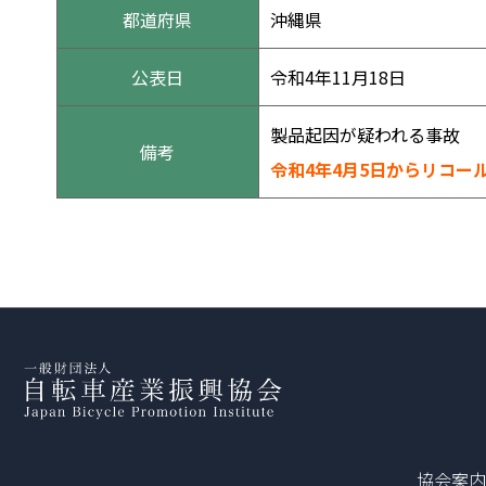
都道府県
沖縄県
公表日
令和4年11月18日
製品起因が疑われる事故
備考
令和4年4月5日からリコー
協会案内