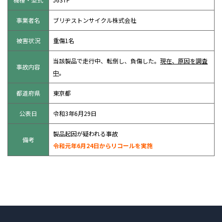
事業者名
ブリヂストンサイクル株式会社
被害状況
重傷1名
当該製品で走行中、転倒し、負傷した。
現在、原因を調査
事故内容
中
。
都道府県
東京都
公表日
令和3年6月29日
製品起因が疑われる事故
備考
令和元年6月24日からリコールを実施