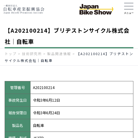
【A202100214】ブリヂストンサイクル株式会
社｜自転車
トップ
>
技術研究所
>
製品関連情報
>
【A202100214】ブリヂストン
サイクル株式会社｜自転車
管理番号
A202100214
事故発生日
令和3年6月12日
報告受理日
令和3年6月24日
製品名
自転車
機種・型式
J63TP