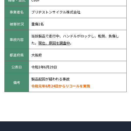
事業者名
ブリヂストンサイクル株式会社
被害状況
重傷1名
当該製品で走行中、ハンドルがロックし、転倒、負傷し
事故内容
た。
現在、原因を調査中
。
都道府県
大阪府
公表日
令和3年6月29日
製品起因が疑われる事故
備考
令和元年6月24日からリコールを実施