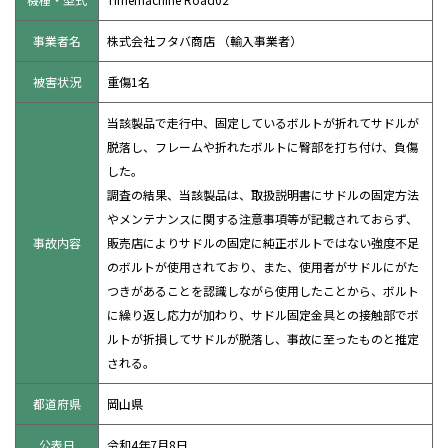
事業者名
株式会社フタバ商店 （輸入事業者）
被害状況
重傷1名
当該製品で走行中、固定しているボルトが折れてサドルが
脱落し、フレームや折れたボルトに臀部を打ち付け、負傷
した。
調査の結果、当該製品は、取扱説明書にサドルの固定方法
やメンテナンスに関する注意事項等が記載されておらず、
事故内容
販売店によりサドルの固定に純正ボルトではない強度不足
のボルトが使用されており、また、使用者がサドルにがた
つきがあることを認識しながら使用したことから、ボルト
に繰り返し応力が加わり、サドル固定金具との接触部でボ
ルトが折損してサドルが脱落し、事故に至ったものと推定
される。
都道府県
岡山県
公表日
令和4年7月8日