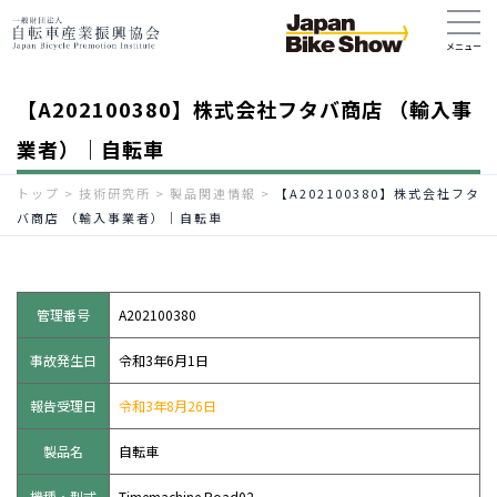
【A202100380】株式会社フタバ商店 （輸入事
業者）｜自転車
トップ
>
技術研究所
>
製品関連情報
>
【A202100380】株式会社フタ
バ商店 （輸入事業者）｜自転車
管理番号
A202100380
事故発生日
令和3年6月1日
報告受理日
令和3年8月26日
製品名
自転車
機種・型式
Timemachine Road02