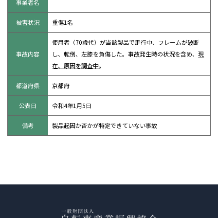
事業者名
被害状況
重傷1名
使用者（70歳代）が当該製品で走行中、フレームが破断
事故内容
し、転倒、左膝を負傷した。事故発生時の状況を含め、
現
在、原因を調査中
。
都道府県
京都府
公表日
令和4年1月5日
備考
製品起因か否かが特定できていない事故