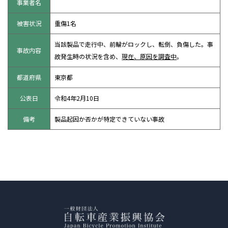
事業者名
被害状況
重傷1名
当該製品で走行中、前輪がロックし、転倒、負傷した。事
事故内容
故発生時の状況を含め、
現在、原因を調査中
。
都道府県
東京都
公表日
令和4年2月10日
備考
製品起因か否かが特定できていない事故