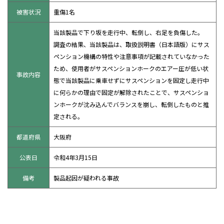
被害状況
重傷1名
当該製品で下り坂を走行中、転倒し、右足を負傷した。
調査の結果、当該製品は、取扱説明書（日本語版）にサス
ペンション機構の特性や注意事項が記載されていなかった
ため、使用者がサスペンションホークのエアー圧が低い状
事故内容
態で当該製品に乗車せずにサスペンションを固定し走行中
に何らかの理由で固定が解除されたことで、サスペンショ
ンホークが沈み込んでバランスを崩し、転倒したものと推
定される。
都道府県
大阪府
公表日
令和4年3月15日
備考
製品起因が疑われる事故