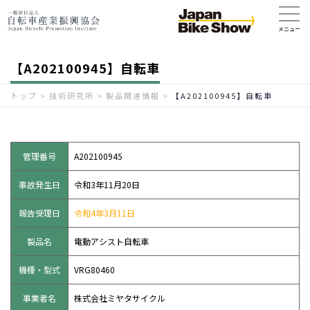
【A202100945】自転車
トップ
>
技術研究所
>
製品関連情報
>
【A202100945】自転車
管理番号
A202100945
事故発生日
令和3年11月20日
報告受理日
令和4年3月11日
製品名
電動アシスト自転車
機種・型式
VRG80460
事業者名
株式会社ミヤタサイクル