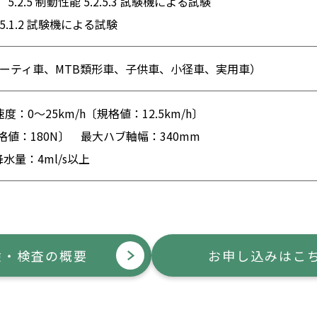
車 5.2.5 制動性能 5.2.5.3 試験機による試験
.5.1.2 試験機による試験
ーティ車、MTB類形車、子供車、小径車、実用車）
度：0～25km/h〔規格値：12.5km/h〕
格値：180N〕 最大ハブ軸幅：340mm
降水量：4ml/s以上
験・検査の概要
お申し込みはこ