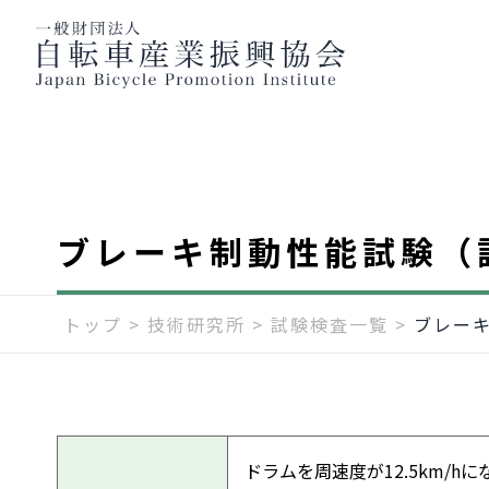
ブレーキ制動性能試験（
トップ
>
技術研究所
>
試験検査一覧
>
ブレー
ドラムを周速度が12.5km/hに